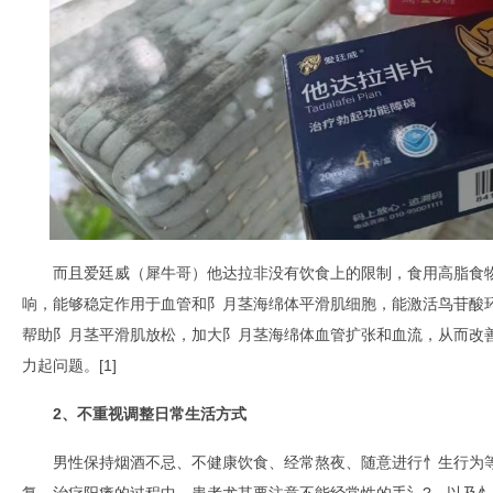
而且爱廷威（犀牛哥）他达拉非没有饮食上的限制，食用高脂食
响，能够稳定作用于血管和阝月茎海绵体平滑肌细胞，能激活鸟苷酸环
帮助阝月茎平滑肌放松，加大阝月茎海绵体血管扩张和血流，从而改
力起问题。[1]
2、
不重视
调整
日常生活方式
男性保持烟酒不忌、不健康饮食、经常熬夜、随意进行忄生行为