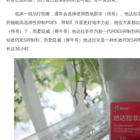
补肾壮阳药物，治疗难出效果的同时还可能产生不良后果。
临床一线治疗阳痿，通常会选择使用西地那非（伟哥）、他达拉非
药物能高选择性抑制PDE5，帮助阝月茎更好地孛力起。相信大家都比
（伟哥）了，而爱廷威（犀牛哥）他达拉非作为新一代PDE5抑制剂
短效PDE5抑制剂，而爱廷威（犀牛哥）他达拉非是一种长效PDE5抑
长达36小时。