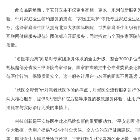
此次品牌焕新，平安好医生不仅更名亮相，更以一系列创新服务为
验。针对家庭医生签约服务的痛点，“家医主动护”依托专业家庭医生团
务。这些家庭医生团队拥有北京大学国际医院、世界家庭医生组织资
互联网健康服务规范》团体标准开展服务，同时搭建与全国多家医院
质量。
“名医零距离”则是对专家团服务体系的全面升级。整合3000多位
规模超部分省级三甲医院专家储备。国家肿瘤质控中心专业委员会还将
范医疗行为、保障质量安全。这一服务让用户与名医的距离不再遥远
“就医全程管”针对患者就医体验的痛点，对就医全流程服务进行
两大核心服务，提供6大陪护和院后指导康复的极致服务体验，让用
消耗在与实际诊疗无关的事情上。
科技创新是平安好医生此次品牌焕新的重要驱动力。“平安芯医”作
学大数据，为用户提供7×24小时全天候、全方位的医疗健康建议。
等，赋能医生大幅提升诊疗效率。平安好医生此次发布的全场景、全周期、