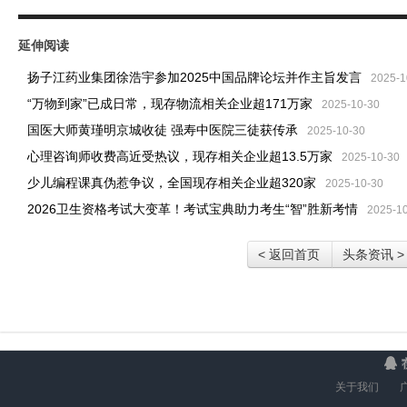
延伸阅读
扬子江药业集团徐浩宇参加2025中国品牌论坛并作主旨发言
2025-1
“万物到家”已成日常，现存物流相关企业超171万家
2025-10-30
国医大师黄瑾明京城收徒 强寿中医院三徒获传承
2025-10-30
心理咨询师收费高近受热议，现存相关企业超13.5万家
2025-10-30
少儿编程课真伪惹争议，全国现存相关企业超320家
2025-10-30
2026卫生资格考试大变革！考试宝典助力考生“智”胜新考情
2025-1
< 返回首页
头条资讯 >
关于我们