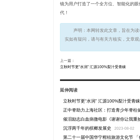
镜为用户打造了一个全方位、智能化的眼
代！
声明：本网转发此文章，旨在为读
实如有疑问，请与有关方核实，文章观
上一篇：
立秋时节更“水润” 汇源100%梨汁受青睐
延伸阅读
立秋时节更“水润” 汇源100%梨汁受青睐
正中脊助力上海社区：打造青少年脊柱
催泪励志白血病微电影《谢谢你让我重
沉浮两千年的槟榔发展史
2023-08-02
第二十一届中国华宁柑桔旅游文化节 「