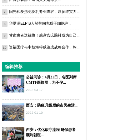
6
阳光和爱携免疫乳专业阵容，以多维实力...
7
华夏源ELPIS人脐带间充质干细胞注...
8
甘肃患者送锦旗！感谢宫氏脑针成为自己...
9
资福医疗与中核海得威达成战略合作，构...
10
编辑推荐
公益问诊：4月21日，名医列席
CMTF医旅展，为不孕...
2023-03-17
西安：防疫升级后的市民生活...
2022-01-10
西安：优化诊疗流程 确保患者
顺利就医...