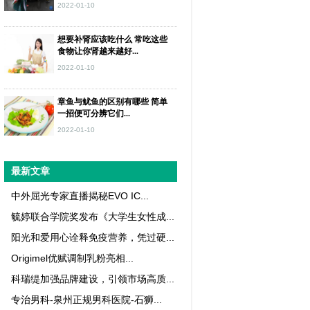
2022-01-10
想要补肾应该吃什么 常吃这些
食物让你肾越来越好...
2022-01-10
章鱼与鱿鱼的区别有哪些 简单
一招便可分辨它们...
2022-01-10
最新文章
中外屈光专家直播揭秘EVO IC...
毓婷联合学院奖发布《大学生女性成...
阳光和爱用心诠释免疫营养，凭过硬...
Origimel优赋调制乳粉亮相...
科瑞缇加强品牌建设，引领市场高质...
专治男科-泉州正规男科医院-石狮...