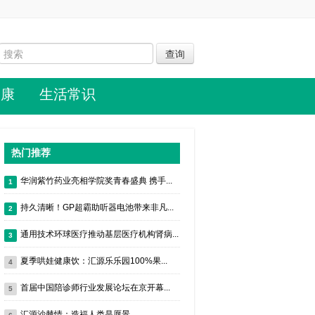
健康
生活常识
热门推荐
华润紫竹药业亮相学院奖青春盛典 携手...
1
持久清晰！GP超霸助听器电池带来非凡...
2
通用技术环球医疗推动基层医疗机构肾病...
3
夏季哄娃健康饮：汇源乐乐园100%果...
4
首届中国陪诊师行业发展论坛在京开幕...
5
汇源沙棘情：造福人类是愿景...