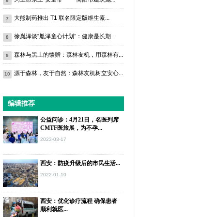
6
大熊制药推出 T1 联名限定版维生素...
7
徐胤泽谈“胤泽童心计划”：健康是长期...
8
森林与黑土的馈赠：森林友机，用森林有...
9
源于森林，友于自然：森林友机树立安心...
10
编辑推荐
公益问诊：4月21日，名医列席
CMTF医旅展，为不孕...
2023-03-17
西安：防疫升级后的市民生活...
2022-01-10
西安：优化诊疗流程 确保患者
顺利就医...