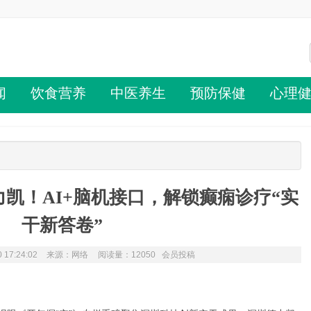
闻
饮食营养
中医养生
预防保健
心理
凯！AI+脑机接口，解锁癫痫诊疗“实
干新答卷”
 17:24:02
来源：网络
阅读量：12050 会员投稿