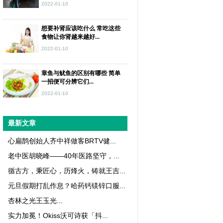
2022-01-10
想要补肾应该吃什么 常吃这些
食物让你肾越来越好...
2022-01-10
章鱼与鱿鱼的区别有哪些 简单
一招便可分辨它们...
2022-01-10
最新文章
心扁鹊创始人齐中祥做客BRTV健...
老中医胡晓峰——40年医路坚守，...
循古方，秉匠心，历烽火，铸就王吉...
元旦假期打乱作息？哈药钙镁锌口服...
杏林之光王玉光...
实力加冕！Okiss沃可诗获「抖...