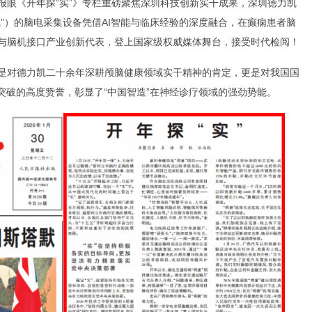
头版报眼《开年探“实”》专栏重磅聚焦深圳科技创新实干成果，深圳德力凯
”）的脑电采集设备凭借AI智能与临床经验的深度融合，在癫痫患者脑
与脑机接口产业创新代表，登上国家级权威媒体舞台，接受时代检阅！
是对德力凯二十余年深耕颅脑健康领域实干精神的肯定，更是对我国国
突破的高度赞誉，彰显了“中国智造”在神经诊疗领域的强劲势能。