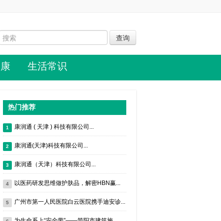
健康
生活常识
热门推荐
康润通 ( 天津 ) 科技有限公司...
1
康润通(天津)科技有限公司...
2
康润通（天津）科技有限公司...
3
以医药研发思维做护肤品，解密HBN赢...
4
广州市第一人民医院白云医院携手迪安诊...
5
为生命系上“安全带”——简阳市建筑施...