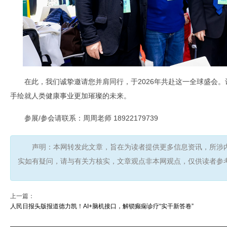
在此，我们诚挚邀请您并肩同行，于2026年共赴这一全球盛会
手绘就人类健康事业更加璀璨的未来。
参展/参会请联系：周周老师 18922179739
声明：本网转发此文章，旨在为读者提供更多信息资讯，所涉
实如有疑问，请与有关方核实，文章观点非本网观点，仅供读者参
上一篇：
人民日报头版报道德力凯！AI+脑机接口，解锁癫痫诊疗“实干新答卷”