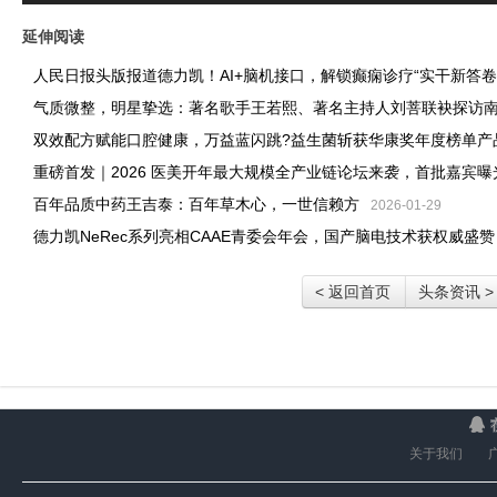
延伸阅读
人民日报头版报道德力凯！AI+脑机接口，解锁癫痫诊疗“实干新答卷
气质微整，明星挚选：著名歌手王若熙、著名主持人刘菩联袂探访
双效配方赋能口腔健康，万益蓝闪跳?益生菌斩获华康奖年度榜单产
重磅首发｜2026 医美开年最大规模全产业链论坛来袭，首批嘉宾曝光
百年品质中药王吉泰：百年草木心，一世信赖方
2026-01-29
德力凯NeRec系列亮相CAAE青委会年会，国产脑电技术获权威盛赞
< 返回首页
头条资讯 >
关于我们